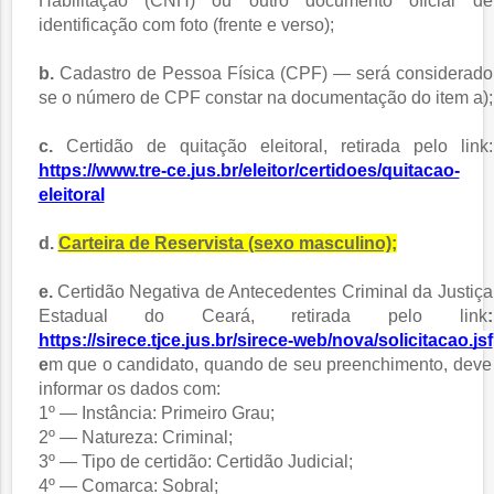
Habilitação (CNH) ou outro documento oficial de
identificação com foto (frente e verso);
b.
Cadastro de Pessoa Física (CPF) — será considerado
se o número de CPF constar na documentação do item a);
c.
Certidão de quitação eleitoral, retirada pelo link:
https://www.tre-ce.jus.br/eleitor/certidoes/quitacao-
eleitoral
d.
Carteira de Reservista (sexo masculino);
e.
Certidão Negativa de Antecedentes Criminal da Justiça
Estadual do Ceará, retirada pelo link
:
https://sirece.tjce.jus.br/sirece-web/nova/solicitacao.jsf
e
m que o candidato, quando de seu preenchimento, deve
informar os dados com:
1º — Instância: Primeiro Grau;
2º — Natureza: Criminal;
3º — Tipo de certidão: Certidão Judicial;
4º — Comarca: Sobral;