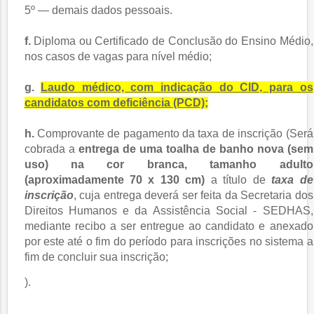
5º — demais dados pessoais.
f.
Diploma ou Certificado de Conclusão do Ensino Médio,
nos casos de vagas para nível médio;
g.
Laudo médico, com indicação do CID, para os
candidatos com deficiência (PCD);
h.
Comprovante de pagamento da taxa de inscrição (
Será 
cobrada a 
entrega de uma toalha de banho nova (sem 
uso) na cor branca, tamanho adulto 
(aproximadamente 70 x 130 cm) 
a título
de 
taxa de 
inscrição
, cuja entrega deverá ser feita da Secretaria dos 
Direitos Humanos e da Assistência Social - SEDHAS, 
mediante recibo a ser entregue ao candidato e anexado 
por este até o fim do período para inscrições no sistema a 
fim de concluir sua inscrição; 
).