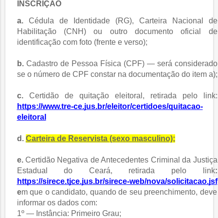
INSCRIÇÃO
a.
Cédula de Identidade (RG), Carteira Nacional de
Habilitação (CNH) ou outro documento oficial de
identificação com foto (frente e verso);
b.
Cadastro de Pessoa Física (CPF) — será considerado
se o número de CPF constar na documentação do item a);
c.
Certidão de quitação eleitoral, retirada pelo link:
https://www.tre-ce.jus.br/eleitor/certidoes/quitacao-
eleitoral
d.
Carteira de Reservista (sexo masculino);
e.
Certidão Negativa de Antecedentes Criminal da Justiça
Estadual do Ceará, retirada pelo link
:
https://sirece.tjce.jus.br/sirece-web/nova/solicitacao.jsf
e
m que o candidato, quando de seu preenchimento, deve
informar os dados com:
1º — Instância: Primeiro Grau;