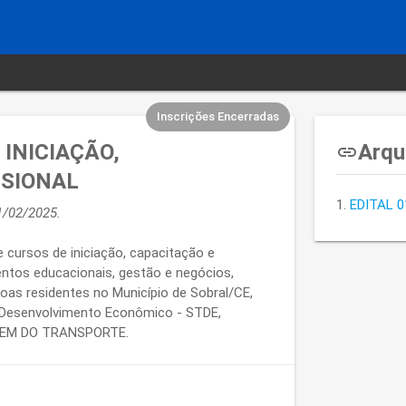
Inscrições Encerradas
 INICIAÇÃO,
Arqu
insert_link
SSIONAL
EDITAL 0
1/02/2025.
e cursos de iniciação, capacitação e
ntos educacionais, gestão e negócios,
oas residentes no Município de Sobral/CE,
e Desenvolvimento Econômico - STDE,
GEM DO TRANSPORTE.