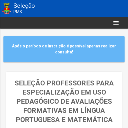
Seleção
PMS
menu
Após o período de inscrição é possível apenas realizar
consulta!
SELEÇÃO PROFESSORES PARA
ESPECIALIZAÇÃO EM USO
PEDAGÓGICO DE AVALIAÇÕES
FORMATIVAS EM LÍNGUA
PORTUGUESA E MATEMÁTICA