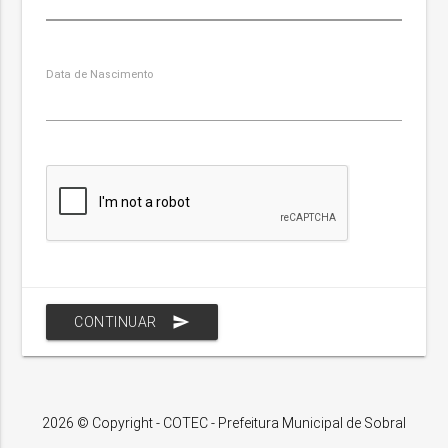
Data de Nascimento
send
CONTINUAR
2026 © Copyright - COTEC - Prefeitura Municipal de Sobral