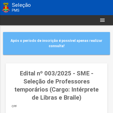
Seleção
PMS
menu
Após o período de inscrição é possível apenas realizar
consulta!
Edital nº 003/2025 - SME -
Seleção de Professores
temporários (Cargo: Intérprete
de Libras e Braile)
CPF